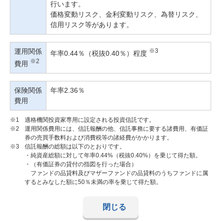
行います。
価格変動リスク、金利変動リスク、為替リスク、
信用リスク等があります。
運用関係
※3
年率0.44％（税抜0.40％）程度
※2
費用
保険関係
年率2.36％
費用
※1
適格機関投資家専用に設定される投資信託です。
※2
運用関係費用には、信託報酬の他、信託事務に要する諸費用、有価証
券の売買手数料および消費税等の諸経費がかかります。
※3
信託報酬の総額は以下のとおりです。
・純資産総額に対して年率0.44%（税抜0.40%）を乗じて得た額。
・（有価証券の貸付の指図を行った場合）
ファンドの品貸料及びマザーファンドの品貸料のうちファンドに属
するとみなした額に50％未満の率を乗じて得た額。
閉じる