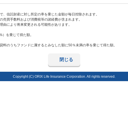
で、信託財産に対し所定の率を乗じた金額が毎日控除されます。
の売買手数料および消費税等の諸経費が含まれます。
理由により将来変更される可能性があります。
40%）を乗じて得た額。
料のうちファンドに属するとみなした額に50％未満の率を乗じて得た額。
閉じる
Copyright (C) ORIX Life Insurance Corporation. All rights reserved.