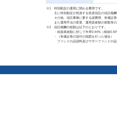
※1
特別勘定の運用に関わる費用です。
主に特別勘定が投資する投資信託の信託報酬
その他、信託事務に要する諸費用、有価証券
また運用手法の変更、運用資産額の変動等の
※2
信託報酬の総額は以下のとおりです。
・純資産総額に対して年率0.44%（税抜0.
・（有価証券の貸付の指図を行った場合）
ファンドの品貸料及びマザーファンドの品貸