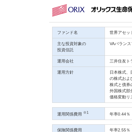
ファンド名
世界アセット
主な投資対象の
VAバランス
投資信託
運用会社
三井住友ト
運用方針
日本株式、
の株式およ
株式と債券
外国株式部
価格変動リ
※1
運用関係費用
年率0.44
保険関係費用
年率2.55％