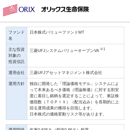
ファンド
日本株式バリューファンドMT
名
主な投資
※1
三菱UFJシステムバリューオープンVA
対象の
投資信託
運用会社
三菱UFJアセットマネジメント株式会社
運用方針
独自に開発した「理論価格モデル」システムによ
って本来あるべき価格（理論株価）に対する割安
度に着目し銘柄を選定することによって、東証株
価指数（ＴＯＰＩＸ）（配当込み）を長期的に上
回る運用成果の獲得を目指します。
日本株式の価格変動リスク等があります。
運用関係
年率0.935％（税抜0.85％）程度