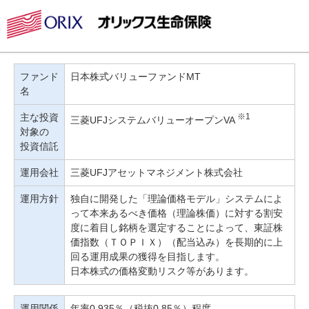
ファンド
日本株式バリューファンドMT
名
主な投資
※1
三菱UFJシステムバリューオープンVA
対象の
投資信託
運用会社
三菱UFJアセットマネジメント株式会社
運用方針
独自に開発した「理論価格モデル」システムによ
って本来あるべき価格（理論株価）に対する割安
度に着目し銘柄を選定することによって、東証株
価指数（ＴＯＰＩＸ）（配当込み）を長期的に上
回る運用成果の獲得を目指します。
日本株式の価格変動リスク等があります。
運用関係
年率0.935％（税抜0.85％）程度