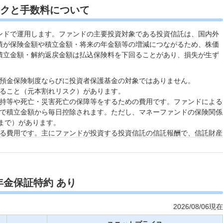
クと手数料について
ンドで運用します。ファンドの主要投資対象である投資信託は、国内外
績が保険金額や積立金額・将来の年金額等の増減につながるため、株価
積立金額・解約返戻金額は払込保険料を下回ることがあり、損失が生ず
預金保険制度ならびに投資者保護基金の対象ではありません。
ること（元本割れリスク）があります。
持等や死亡・災害死亡の保障等をするための費用です。ファンドによる
で積立金額から毎日控除されます。ただし、マネーファンドの保険関係
日まで）があります。
る費用です。主にファンドが投資する投資信託の信託報酬で、信託財産
日控除されます。運用手法の変更、運用資産額の変動等の理由により将
前日の積立金額が200万円未満の場合、前年の契約管理手数料として年
から控除されます。全部解約時の積立金額が200万円未満の場合、解約の
年金保証特約 あり
0円が解約時に控除されます。
費用です。年金の受取期間中、年金額に対して所定の割合で責任準備金
2026/08/06現在
その日を含めて7年未満の解約・一部解約（契約または増額時から7年