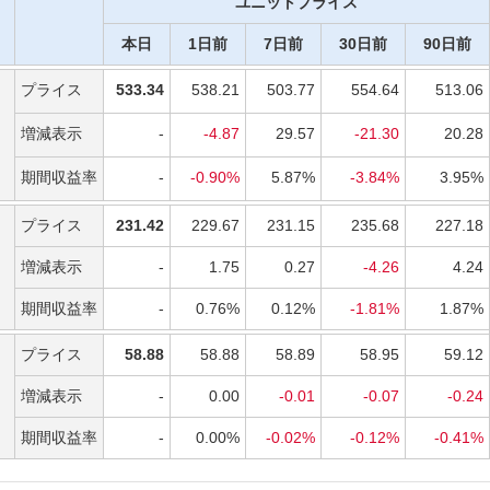
ユニットプライス
く）した場合にかかります。契約日からの経過年数に応じて、解約控除
の積立金額または一部解約請求額から控除されます。
本日
1日前
7日前
30日前
90日前
料総額、一部解約の場合は一部解約請求額と払込保険料総額のうちいずれか小さい方
あった場合はその際の解約控除対象額が一時払保険料相当額から差し引かれます。
プライス
533.34
538.21
503.77
554.64
513.06
間中の費用（「保険関係費用」「運用関係費用」）と「年金受取期間中の費用
増減表示
-
-4.87
29.57
-21.30
20.28
また、特定のお客さまには「契約管理手数料」「解約手数料」がかかります。
期間収益率
-
-0.90%
5.87%
-3.84%
3.95%
<ORIX2015-HF-057>
プライス
231.42
229.67
231.15
235.68
227.18
増減表示
-
1.75
0.27
-4.26
4.24
期間収益率
-
0.76%
0.12%
-1.81%
1.87%
プライス
58.88
58.88
58.89
58.95
59.12
増減表示
-
0.00
-0.01
-0.07
-0.24
期間収益率
-
0.00%
-0.02%
-0.12%
-0.41%