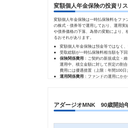
変額個人年金保険の投資リス
変額個人年金保険は一時払保険料をファ
の株式・債券等で運用しており、運用実
や債券価格の下落、為替の変動により、
るおそれがあります。
●
変額個人年金保険は預金等ではなく、
●
受取総額が一時払保険料相当額を下回
●
保険関係費用
：ご契約の新規成立・維
運用中、積立金額に対して所定の割合
費用には優遇措置（上限：年間100
●
運用関係費用
：ファンドの運用にかか
に対して所定の割合で信託財産から毎
来変更される可能性があります。
●
契約管理手数料
：毎年の契約応当日の
額4,800円が契約応当日に積立金額
アダージオMNK 90歳開始
年の契約管理手数料として一律4,80
●
年金管理費
：年金支払の管理にかかる
から年金受取時に控除されます。
●
解約手数料
：契約日および増額日から