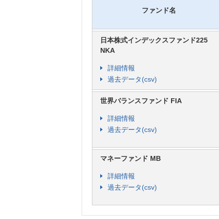
未満の元本総額の5％相当額までを除
ファンド名
対象額*の7％～1％の割合で解約日
*解約控除対象額は、解約の場合は払込保険
の金額となります。なお、過去に一部解約が
日本株式インデックスファンド225
NKA
※
この商品にかかる費用の合計額は、「運用期
（「年金管理費」）」の合計額となります。
詳細情報
過去データ(csv)
世界バランスファンド FIA
詳細情報
過去データ(csv)
マネーファンド MB
詳細情報
過去データ(csv)