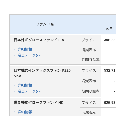
●
保険関係費用
：ご契約の新規成立・
障等をするための費用です。ファン
対して所定の割合で積立金額から毎
ファンド名
ネーファンドの保険関係費用には優遇
本日
で）があります。
日本株式グロースファンド FIA
プライス
398.22
●
運用関係費用
：ファンドの運用にか
詳細情報
増減表示
-
過去データ(csv)
が投資する投資信託の信託報酬で、
期間収益率
-
で信託財産から毎日控除されます。
日本株式インデックスファンド225
プライス
532.71
の変動等の理由により将来変更され
NKA
増減表示
-
●
契約管理手数料
：毎年の契約応当日の
詳細情報
過去データ(csv)
期間収益率
-
満の場合、前年の契約管理手数料として
に積立金額から控除されます。全部解
世界株式グロースファンド NK
プライス
626.93
未満の場合、解約の年の契約管理手数料
詳細情報
増減表示
-