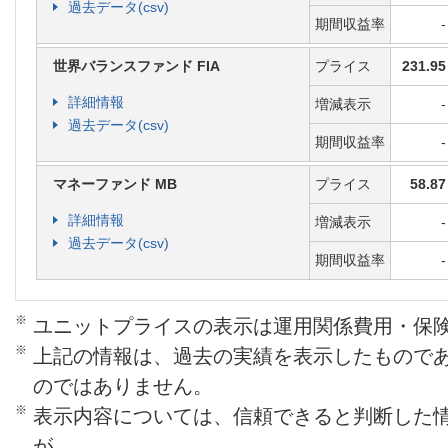
過去データ(csv)
時に控除されます。
期間収益率
-
●
年金管理費
：年金支払の管理にかか
世界バランスファンド FIA
プライス
231.95
中、年金額に対して所定の割合で責
詳細情報
増減表示
-
除されます。
過去データ(csv)
期間収益率
-
●
解約手数料
：契約日および増額日か
マネーファンド MB
プライス
58.87
解約・一部解約（契約または増額時か
詳細情報
相当額までを除く）した場合にかか
増減表示
-
過去データ(csv)
数に応じて、解約控除対象額*の7％
期間収益率
-
額または一部解約請求額から控除さ
※
ユニットプライスの表示は運用関係費用・保
*解約控除対象額は、解約の場合は払込保険
※
上記の情報は、過去の実績を表示したもので
約請求額と払込保険料総額のうちいずれか
のではありません。
お、過去に一部解約があった場合はその際
※
表示内容については、信頼できると判断した
相当額から差し引かれます。
が、