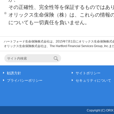
※
この商品にかかる費用の合計額は、「運用
その正確性、完全性等を保証するものではあ
「運用関係費用」）と「年金受取期間中の
※
オリックス生命保険（株）は、これらの情報
額となります。また、特定のお客さまには
についても一切責任を負いません。
料」がかかります。
ハートフォード生命保険株式会社は、2015年7月1日にオリックス生命保険株
オリックス生命保険株式会社は、The Hartford Financial Services Grou
勧誘方針
サイトポリシー
プライバシーポリシー
セキュリティについて
Copyright (C) ORIX L