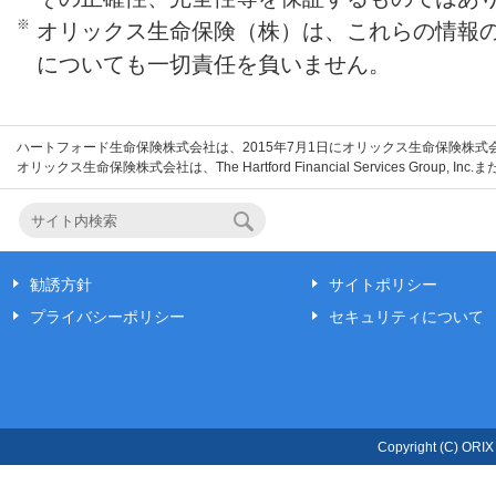
の1％かかります。
※
オリックス生命保険（株）は、これらの情報
についても一切責任を負いません。
※
この商品にかかる費用の合計額は、「ご契
「保険期間中の費用（「保険関係費用」「
た、特定のお客さまには「増額時の費用（
ハートフォード生命保険株式会社は、2015年7月1日にオリックス生命保険株
理費」がかかります。
オリックス生命保険株式会社は、The Hartford Financial Services Grou
勧誘方針
サイトポリシー
プライバシーポリシー
セキュリティについて
Copyright (C) ORIX L