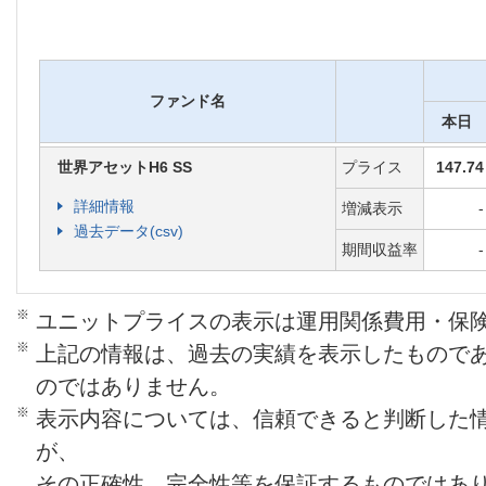
動します。また、一部解約の場合に
す。
●
保険関係費用
：ご契約の新規成立・
ファンド名
ための費用です。ファンドによる運
本日
2.15％の割合で積立金額から毎日控
世界アセットH6 SS
プライス
147.74
●
運用関係費用
：ファンドの運用にか
詳細情報
増減表示
-
過去データ(csv)
が投資する投資信託の信託報酬で、
期間収益率
-
で信託財産から毎日控除されます。
り将来変更される可能性があります
※
ユニットプライスの表示は運用関係費用・保
●
契約時費用
：ご契約の締結などにか
※
上記の情報は、過去の実績を表示したもので
のではありません。
料・増額保険料に対して5％の割合で
※
表示内容については、信頼できると判断した
ます。
が、
●
年金管理費
：相続年金支払の管理に
その正確性、完全性等を保証するものではあ