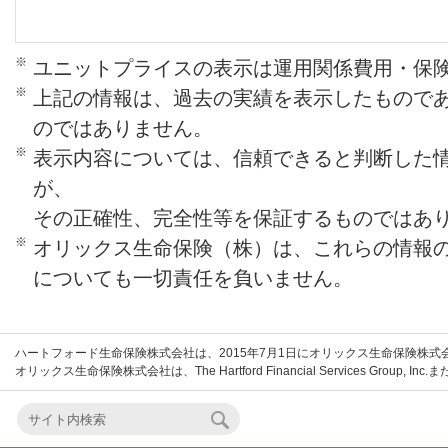
の変動等の理由により将来変更され
●
年金管理費
：年金支払の管理にかか
※
ユニットプライスの表示は運用関係費用・保
金の受取期間中、年金額に対して所
※
上記の情報は、過去の実績を表示したもので
のではありません。
金受取時に控除されます。
※
表示内容については、信頼できると判断した
●
解約手数料
：契約日および増額日か
が、
解約・一部解約（特別引出を除く）
その正確性、完全性等を保証するものではあ
約日からの経過年数に応じて、解約控
※
オリックス生命保険（株）は、これらの情報
で解約日の積立金額または一部解約
についても一切責任を負いません。
*解約控除対象額は、解約の場合は払込保険
約請求額と払込保険料総額のうちいずれか
ハートフォード生命保険株式会社は、2015年7月1日にオリックス生命保険株
オリックス生命保険株式会社は、The Hartford Financial Services Grou
お、過去に一部解約があった場合はその際
相当額から差し引かれます。
※
この商品にかかる費用の合計額は、「運用