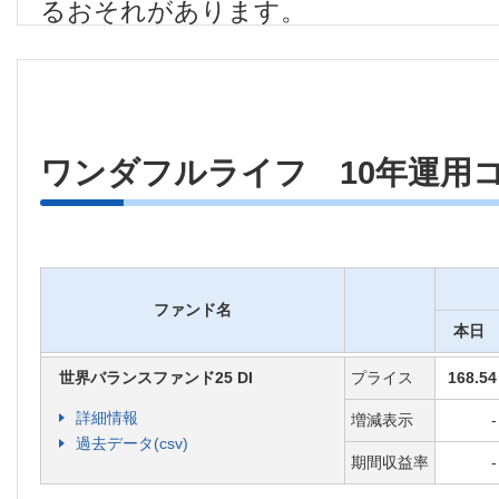
るおそれがあります。
●
変額個人年金保険は預金等ではなく
者保護基金の対象ではありません。
●
解約・一部解約（特別引出を除く）
ワンダフルライフ 10年運用
以降に年金の一括受取をする場合等
最低保証はありませんので、受取総
回ること（元本割れリスク）があり
●
保険関係費用
：ご契約の新規成立・
ファンド名
障等をするための費用です。ファン
本日
対して所定の割合で積立金額から毎
世界バランスファンド25 DI
プライス
168.54
●
運用関係費用
：ファンドの運用にか
詳細情報
増減表示
-
過去データ(csv)
が投資する投資信託の信託報酬で、
期間収益率
-
で信託財産から毎日控除されます。