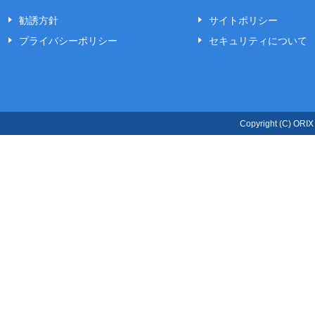
「運用関係費用」）と「年金受取期間中の
勧誘方針
サイトポリシー
額となります。また、特定のお客さまには
プライバシーポリシー
セキュリティについて
Copyright (C) ORIX L