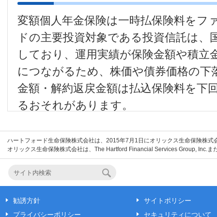
変額個人年金保険は一時払保険料をフ
ドの主要投資対象である投資信託は、
しており、運用実績が保険金額や積立
につながるため、株価や債券価格の下
金額・解約返戻金額は払込保険料を下
るおそれがあります。
●
変額個人年金保険は預金等ではなく
ハートフォード生命保険株式会社は、2015年7月1日にオリックス生命保険株
者保護基金の対象ではありません。
オリックス生命保険株式会社は、The Hartford Financial Services Grou
●
解約・一部解約（特別引出を除く）
以降に年金の一括受取をする場合等
最低保証はありませんので、受取総
勧誘方針
サイトポリシー
回ること（元本割れリスク）があり
プライバシーポリシー
セキュリティについて