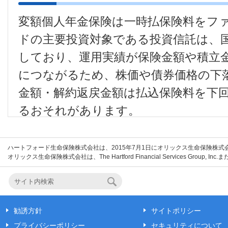
変額個人年金保険は一時払保険料をフ
ドの主要投資対象である投資信託は、
しており、運用実績が保険金額や積立
につながるため、株価や債券価格の下
金額・解約返戻金額は払込保険料を下
るおそれがあります。
●
変額個人年金保険は預金等ではなく
ハートフォード生命保険株式会社は、2015年7月1日にオリックス生命保険株
者保護基金の対象ではありません。
オリックス生命保険株式会社は、The Hartford Financial Services Grou
●
解約・一部解約（特別引出を除く）
以降に年金の一括受取をする場合等
最低保証はありませんので、受取総
勧誘方針
サイトポリシー
回ること（元本割れリスク）があり
プライバシーポリシー
セキュリティについて